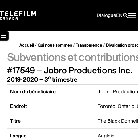
Dialogue
EN
Accueil
/
Qui nous sommes
/
Transparence
/
Divulgation proa
Subventions et contribution
#17549 – Jobro Productions Inc.
e
2019-2020 – 3
trimestre
Nom du bénéficiaire
Jobro Production
Endroit
Toronto, Ontario,
Titre
The Black Donnell
Langue
Anglais