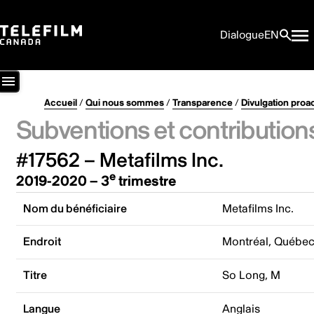
Dialogue
EN
Accueil
/
Qui nous sommes
/
Transparence
/
Divulgation proa
Subventions et contribution
#17562 – Metafilms Inc.
e
2019-2020 – 3
trimestre
Nom du bénéficiaire
Metafilms Inc.
Endroit
Montréal, Québe
Titre
So Long, M
Langue
Anglais