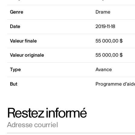
Genre
Drame
Date
2019-11-18
Valeur finale
55 000,00 $
Valeur originale
55 000,00 $
Type
Avance
But
Programme d’aid
Restez informé
Adresse courriel