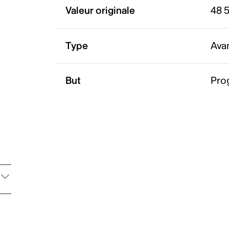
Valeur originale
48 
Type
Ava
But
Pro