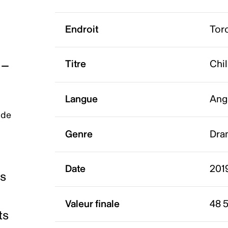
Endroit
Tor
Titre
Chil
Langue
Ang
 de
Genre
Dra
Date
2019
es
Valeur finale
48 
ts