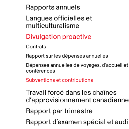
Bottin de projets financés
Rémunération et avantages
Rapports annuels
Initiatives autochtones
Prix et certifications
Langues officielles et
Plan de réconciliation autochtone
Principes directeurs sur le
multiculturalisme
harcèlement
Nos valeurs d’entreprise
Groupe de travail autochtone
Divulgation proactive
Plan d’action pour la parité
Contrats
Plan d'équité, de diversité,
Rapport sur les dépenses annuelles
d'inclusion et d'accessibilité
Dépenses annuelles de voyages, d’accueil et
Boîte à outils pour le récit authentique
Plan d'accessibilité
conférences
Collecte de données et l’auto-identification
Subventions et contributions
Travail forcé dans les chaînes
d’approvisionnement canadienn
Rapport par trimestre
Rapport d’examen spécial et audi