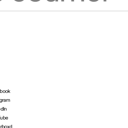
book
agram
edIn
Tube
erboxd