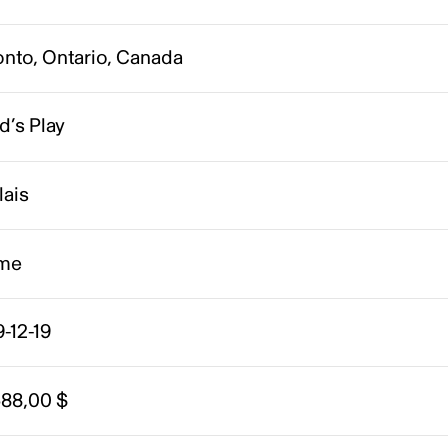
onto, Ontario, Canada
d’s Play
lais
me
-12-19
588,00 $