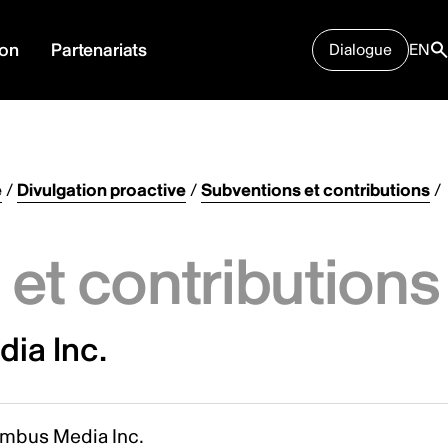
ion
Partenariats
Dialogue
EN
e
/
Divulgation proactive
/
Subventions et contributions
/
et contributions
ia Inc.
mbus Media Inc.