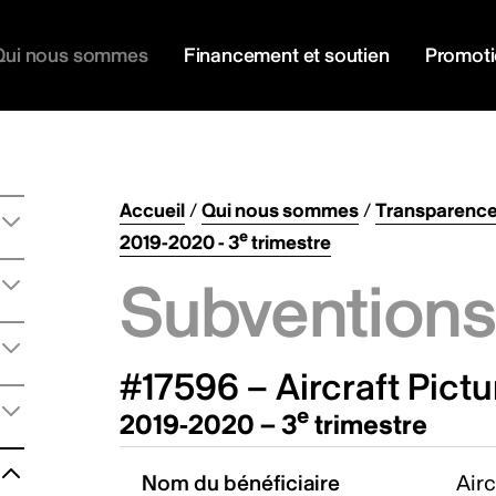
Qui nous sommes
Financement et soutien
Promot
Accueil
/
Qui nous sommes
/
Transparenc
e
2019-2020 - 3
trimestre
Subventions 
#17596 – Aircraft Pict
e
2019-2020 – 3
trimestre
Nom du bénéficiaire
Airc