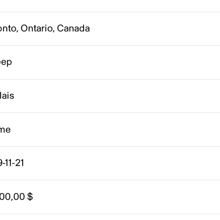
onto, Ontario, Canada
eep
lais
me
-11-21
000,00 $