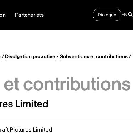
ion
Partenariats
Dialogue
EN
e
/
Divulgation proactive
/
Subventions et contributions
/
et contributions
ures Limited
raft Pictures Limited