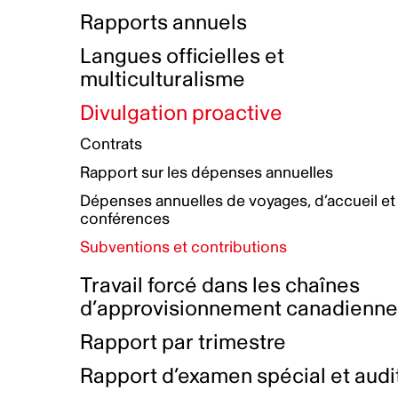
Bottin de projets financés
Rémunération et avantages
Rapports annuels
Initiatives autochtones
Prix et certifications
Langues officielles et
Plan de réconciliation autochtone
Principes directeurs sur le
multiculturalisme
harcèlement
Nos valeurs d’entreprise
Groupe de travail autochtone
Divulgation proactive
Plan d’action pour la parité
Contrats
Plan d'équité, de diversité,
Rapport sur les dépenses annuelles
d'inclusion et d'accessibilité
Dépenses annuelles de voyages, d’accueil et
Boîte à outils pour le récit authentique
Plan d'accessibilité
conférences
Collecte de données et l’auto-identification
Subventions et contributions
Travail forcé dans les chaînes
d’approvisionnement canadienn
Rapport par trimestre
Rapport d’examen spécial et audi