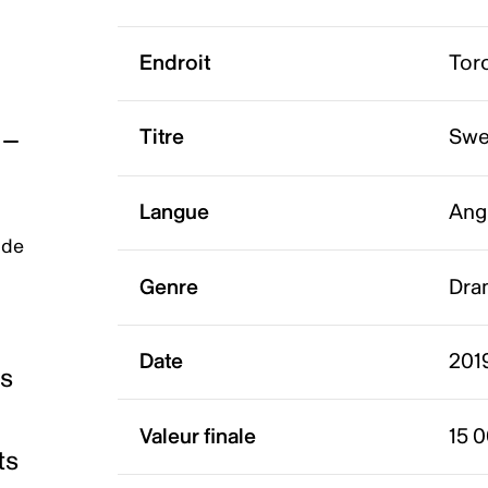
Endroit
Tor
Titre
Sw
Langue
Ang
 de
Genre
Dra
Date
2019
es
Valeur finale
15 
ts