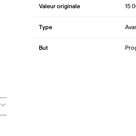
Valeur originale
15 
Type
Ava
But
Pro