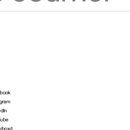
book
agram
edIn
Tube
erboxd