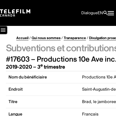
Dialogue
EN
Accueil
/
Qui nous sommes
/
Transparence
/
Divulgation proa
Subventions et contribution
#17603 – Productions 10e Ave inc
e
2019-2020 – 3
trimestre
Nom du bénéficiaire
Productions 10e A
Endroit
Saint-Augustin-d
Titre
Brad, le jamboree
Langue
Français