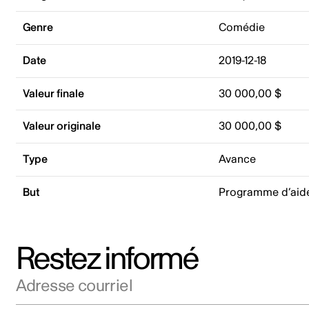
Genre
Comédie
Date
2019-12-18
Valeur finale
30 000,00 $
Valeur originale
30 000,00 $
Type
Avance
But
Programme d’aid
Restez informé
Adresse courriel