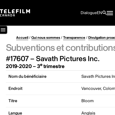
Dialogue
EN
Accueil
/
Qui nous sommes
/
Transparence
/
Divulgation proa
Subventions et contribution
#17607 – Savath Pictures Inc.
e
2019-2020 – 3
trimestre
Nom du bénéficiaire
Savath Pictures In
Endroit
Vancouver, Colom
Titre
Bloom
Langue
Anglais