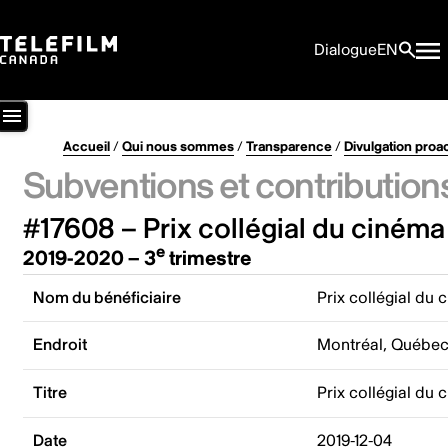
Dialogue
EN
Accueil
/
Qui nous sommes
/
Transparence
/
Divulgation proa
Subventions et contribution
#17608 – Prix collégial du ciném
e
2019-2020 – 3
trimestre
Nom du bénéficiaire
Prix collégial du
Endroit
Montréal, Québe
Titre
Prix collégial du
Date
2019-12-04