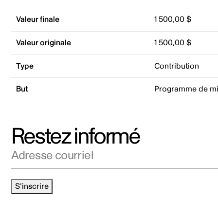
Valeur finale
1 500,00 $
Valeur originale
1 500,00 $
Type
Contribution
But
Programme de mis
Restez informé
Adresse courriel
S'inscrire