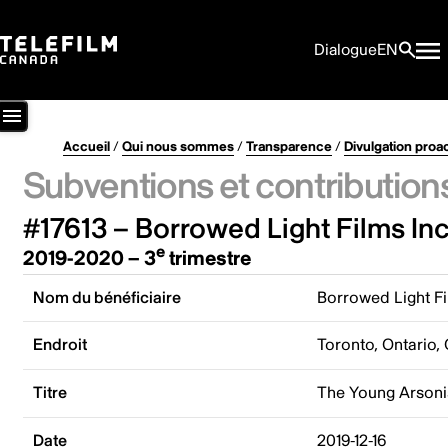
Dialogue
EN
Accueil
/
Qui nous sommes
/
Transparence
/
Divulgation proa
Subventions et contribution
#17613 – Borrowed Light Films Inc
e
2019-2020 – 3
trimestre
Nom du bénéficiaire
Borrowed Light Fi
Endroit
Toronto, Ontario,
Titre
The Young Arsoni
Date
2019-12-16