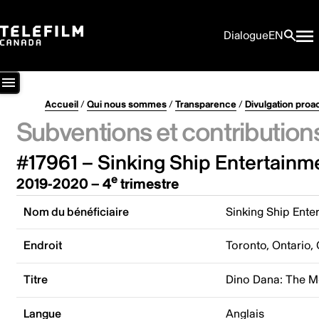
Dialogue
EN
Accueil
/
Qui nous sommes
/
Transparence
/
Divulgation proa
Subventions et contribution
#17961 – Sinking Ship Entertainme
e
2019-2020 – 4
trimestre
Nom du bénéficiaire
Sinking Ship Ente
Endroit
Toronto, Ontario,
Titre
Dino Dana: The M
Langue
Anglais