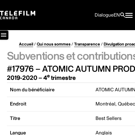
Dialogue
EN
Accueil
/
Qui nous sommes
/
Transparence
/
Divulgation proa
Subventions et contribution
#17976 – ATOMIC AUTUMN PROD
e
2019-2020 – 4
trimestre
Nom du bénéficiaire
ATOMIC AUTUMN
Endroit
Montréal, Québe
Titre
Best Sellers
Langue
Anglais