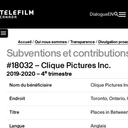
Dialogue
EN
Accueil
/
Qui nous sommes
/
Transparence
/
Divulgation proa
Subventions et contribution
#18032 – Clique Pictures Inc.
e
2019-2020 – 4
trimestre
Nom du bénéficiaire
Clique Pictures In
Endroit
Toronto, Ontario,
Titre
Places in Betwee
Langue
Anglais