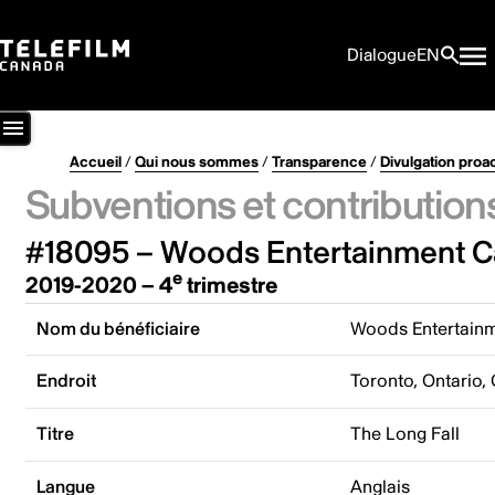
Dialogue
EN
Accueil
/
Qui nous sommes
/
Transparence
/
Divulgation proa
Subventions et contribution
#18095 – Woods Entertainment C
e
2019-2020 – 4
trimestre
Nom du bénéficiaire
Woods Entertainm
Endroit
Toronto, Ontario,
Titre
The Long Fall
Langue
Anglais