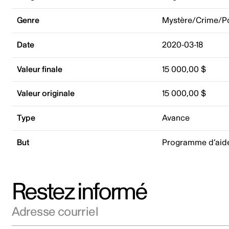
Genre
Mystère/Crime/Po
Date
2020-03-18
Valeur finale
15 000,00 $
Valeur originale
15 000,00 $
Type
Avance
But
Programme d’aid
Restez informé
Adresse courriel