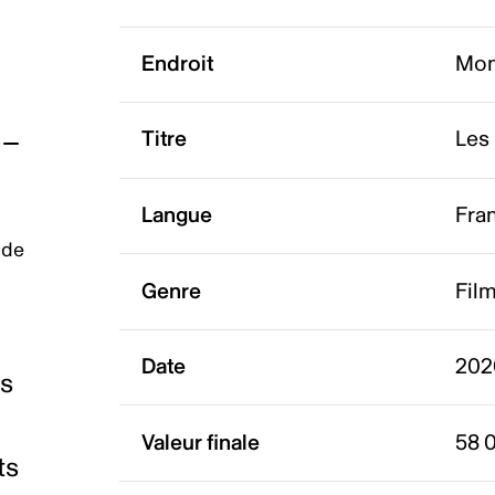
Endroit
Mon
Titre
Les
Langue
Fra
 de
Genre
Fil
Date
202
es
Valeur finale
58 
ts