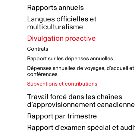
Bottin de projets financés
Rémunération et avantages
Rapports annuels
Initiatives autochtones
Prix et certifications
Langues officielles et
Plan de réconciliation autochtone
Principes directeurs sur le
multiculturalisme
harcèlement
Nos valeurs d’entreprise
Groupe de travail autochtone
Divulgation proactive
Plan d’action pour la parité
Contrats
Plan d'équité, de diversité,
Rapport sur les dépenses annuelles
d'inclusion et d'accessibilité
Dépenses annuelles de voyages, d’accueil et
Boîte à outils pour le récit authentique
Plan d'accessibilité
conférences
Collecte de données et l’auto-identification
Subventions et contributions
Travail forcé dans les chaînes
d’approvisionnement canadienn
Rapport par trimestre
Rapport d’examen spécial et audi