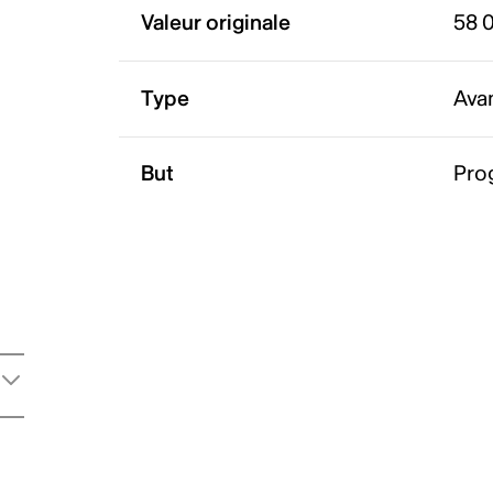
Valeur originale
58 
Type
Ava
But
Pro