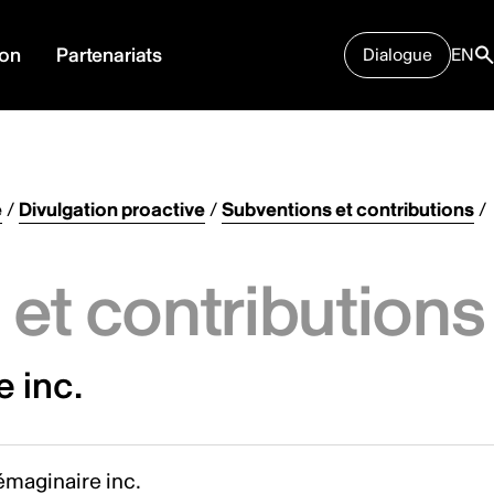
ion
Partenariats
Dialogue
EN
e
/
Divulgation proactive
/
Subventions et contributions
/
et contributions
 inc.
émaginaire inc.