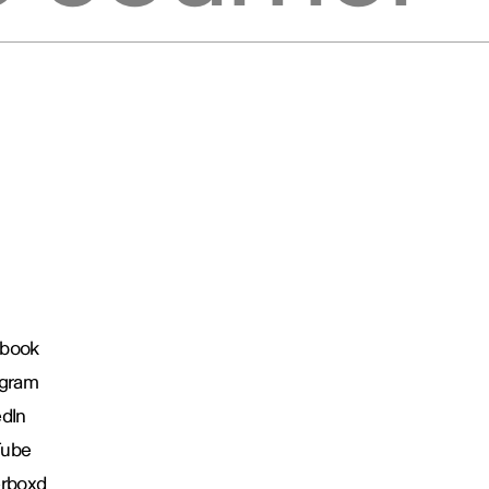
book
agram
edIn
Tube
erboxd