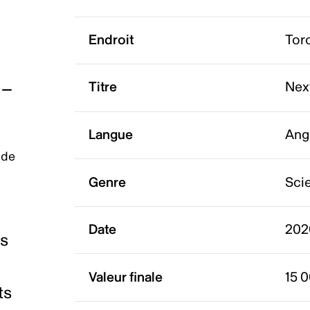
Endroit
Tor
Titre
Nex
Langue
Ang
 de
Genre
Scie
Date
202
es
Valeur finale
15 
ts