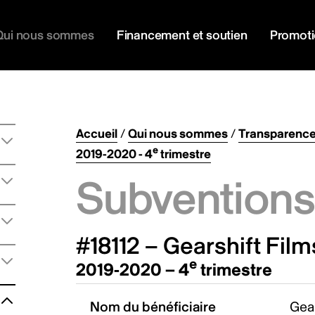
Qui nous sommes
Financement et soutien
Promot
Accueil
/
Qui nous sommes
/
Transparenc
e
2019-2020 - 4
trimestre
Subventions 
#18112 – Gearshift Film
e
2019-2020 – 4
trimestre
Nom du bénéficiaire
Gear