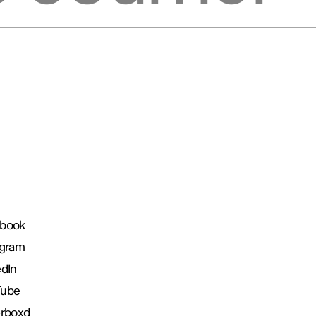
book
agram
edIn
Tube
erboxd