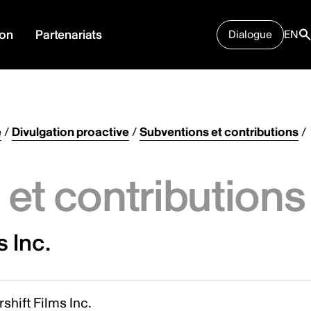
ion
Partenariats
Dialogue
EN
e
/
Divulgation proactive
/
Subventions et contributions
/
et contributions
s Inc.
shift Films Inc.