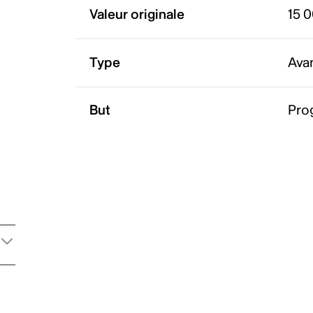
Valeur originale
15 
Type
Ava
But
Pro