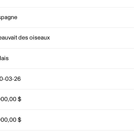
Espagne
leauvait des oiseaux
lais
0-03-26
000,00 $
000,00 $