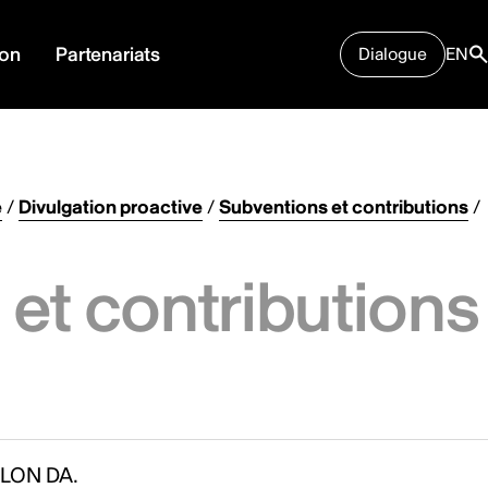
ion
Partenariats
Dialogue
EN
e
/
Divulgation proactive
/
Subventions et contributions
/
et contributions
LON DA.