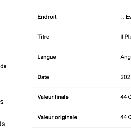
Endroit
, , 
Titre
Il P
Langue
Ang
 de
Date
202
Valeur finale
44 
es
Valeur originale
44 
ts