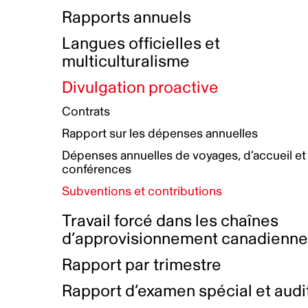
Bottin de projets financés
Rémunération et avantages
Rapports annuels
Initiatives autochtones
Prix et certifications
Langues officielles et
Plan de réconciliation autochtone
Principes directeurs sur le
multiculturalisme
harcèlement
Nos valeurs d’entreprise
Groupe de travail autochtone
Divulgation proactive
Plan d’action pour la parité
Contrats
Plan d'équité, de diversité,
Rapport sur les dépenses annuelles
d'inclusion et d'accessibilité
Dépenses annuelles de voyages, d’accueil et
Boîte à outils pour le récit authentique
Plan d'accessibilité
conférences
Collecte de données et l’auto-identification
Subventions et contributions
Travail forcé dans les chaînes
d’approvisionnement canadienn
Rapport par trimestre
Rapport d’examen spécial et audi