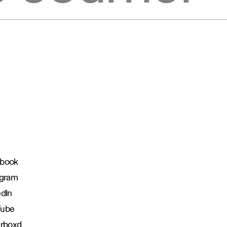
book
agram
edIn
Tube
erboxd