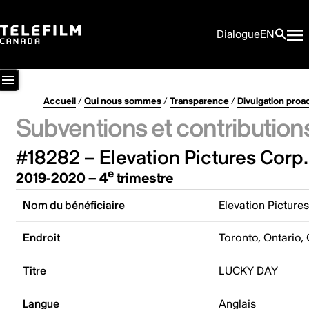
Dialogue
EN
Accueil
/
Qui nous sommes
/
Transparence
/
Divulgation proa
Subventions et contribution
#18282 – Elevation Pictures Corp.
e
2019-2020 – 4
trimestre
Nom du bénéficiaire
Elevation Picture
Endroit
Toronto, Ontario,
Titre
LUCKY DAY
Langue
Anglais