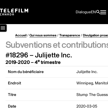
Dialogue
EN
Accueil
/
Qui nous sommes
/
Transparence
/
Divulgation proa
Subventions et contribution
#18296 – Julijette Inc.
e
2019-2020 – 4
trimestre
Nom du bénéficiaire
Julijette Inc.
Endroit
Winnipeg, Manito
Titre
Stump The Guess
Date
2020-03-05