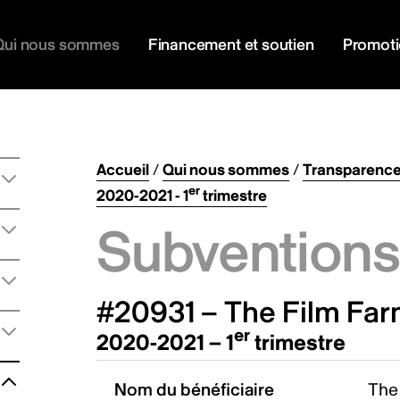
Qui nous sommes
Financement et soutien
Promot
Accueil
/
Qui nous sommes
/
Transparenc
er
2020-2021 - 1
trimestre
Subventions 
#20931 – The Film Far
er
2020-2021 – 1
trimestre
Nom du bénéficiaire
The 