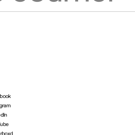
book
agram
edIn
Tube
erboxd