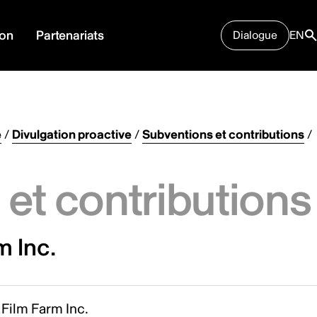
ion
Partenariats
Dialogue
EN
e
/
Divulgation proactive
/
Subventions et contributions
/
et contributions
m Inc.
Film Farm Inc.