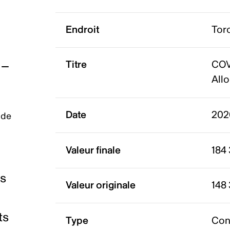
Endroit
Tor
Titre
COV
Allo
Date
202
 de
Valeur finale
184
es
Valeur originale
148
ts
Type
Con