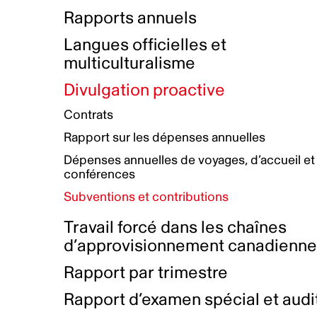
Bottin de projets financés
Rémunération et avantages
Rapports annuels
Initiatives autochtones
Prix et certifications
Langues officielles et
Plan de réconciliation autochtone
Principes directeurs sur le
multiculturalisme
harcèlement
Nos valeurs d’entreprise
Groupe de travail autochtone
Divulgation proactive
Plan d’action pour la parité
Contrats
Plan d'équité, de diversité,
Rapport sur les dépenses annuelles
d'inclusion et d'accessibilité
Dépenses annuelles de voyages, d’accueil et
Boîte à outils pour le récit authentique
Plan d'accessibilité
conférences
Collecte de données et l’auto-identification
Subventions et contributions
Travail forcé dans les chaînes
d’approvisionnement canadienn
Rapport par trimestre
Rapport d’examen spécial et audi