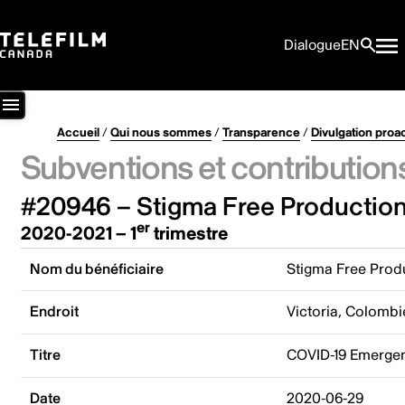
Dialogue
EN
Accueil
/
Qui nous sommes
/
Transparence
/
Divulgation proa
Subventions et contribution
#20946 – Stigma Free Production
er
2020-2021 – 1
trimestre
Nom du bénéficiaire
Stigma Free Prod
Endroit
Victoria, Colombi
Titre
COVID-19 Emergen
Date
2020-06-29