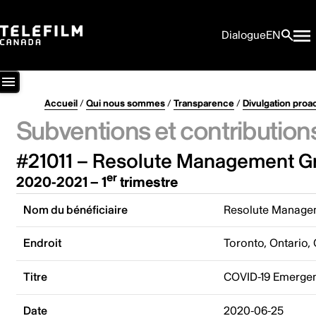
Dialogue
EN
Accueil
/
Qui nous sommes
/
Transparence
/
Divulgation proa
Subventions et contribution
#21011 – Resolute Management Gr
er
2020-2021 – 1
trimestre
Nom du bénéficiaire
Resolute Manage
Endroit
Toronto, Ontario,
Titre
COVID-19 Emergen
Date
2020-06-25