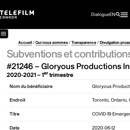
Dialogue
EN
Accueil
/
Qui nous sommes
/
Transparence
/
Divulgation proa
Subventions et contribution
#21246 – Gloryous Productions In
er
2020-2021 – 1
trimestre
Nom du bénéficiaire
Gloryous Producti
Endroit
Toronto, Ontario,
Titre
COVID-19 Emergenc
Date
2020-06-12