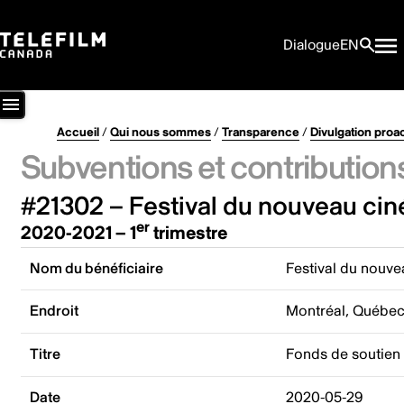
Dialogue
EN
Accueil
/
Qui nous sommes
/
Transparence
/
Divulgation proa
Subventions et contribution
#21302 – Festival du nouveau ci
er
2020-2021 – 1
trimestre
Nom du bénéficiaire
Festival du nouv
Endroit
Montréal, Québe
Titre
Fonds de soutien 
Date
2020-05-29