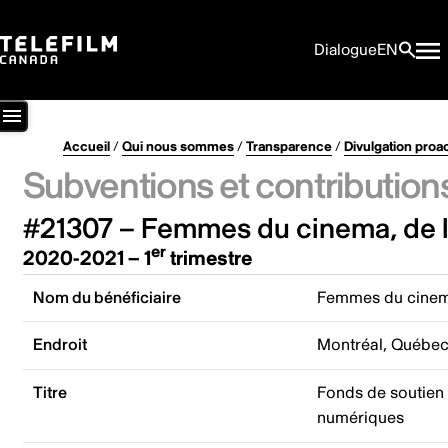
Dialogue
EN
Accueil
/
Qui nous sommes
/
Transparence
/
Divulgation proa
Subventions et contribution
#21307 – Femmes du cinema, de l
er
2020-2021 – 1
trimestre
Nom du bénéficiaire
Femmes du cinema
Endroit
Montréal, Québe
Titre
Fonds de soutien 
numériques