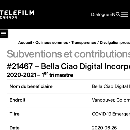
Dialogue
EN
Accueil
/
Qui nous sommes
/
Transparence
/
Divulgation proa
Subventions et contribution
#21467 – Bella Ciao Digital Incor
er
2020-2021 – 1
trimestre
Nom du bénéficiaire
Bella Ciao Digita
Endroit
Vancouver, Colom
Titre
COVID-19 Emergenc
Date
2020-06-26