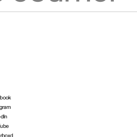
book
agram
edIn
Tube
erboxd