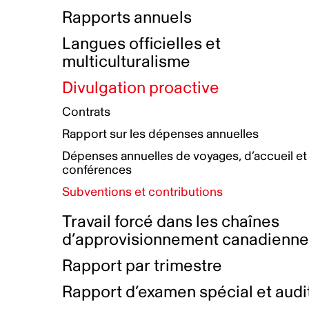
Bottin de projets financés
Rémunération et avantages
Rapports annuels
Initiatives autochtones
Prix et certifications
Langues officielles et
Plan de réconciliation autochtone
Principes directeurs sur le
multiculturalisme
harcèlement
Nos valeurs d’entreprise
Groupe de travail autochtone
Divulgation proactive
Plan d’action pour la parité
Contrats
Plan d'équité, de diversité,
Rapport sur les dépenses annuelles
d'inclusion et d'accessibilité
Dépenses annuelles de voyages, d’accueil et
Boîte à outils pour le récit authentique
Plan d'accessibilité
conférences
Collecte de données et l’auto-identification
Subventions et contributions
Travail forcé dans les chaînes
d’approvisionnement canadienn
Rapport par trimestre
Rapport d’examen spécial et audi