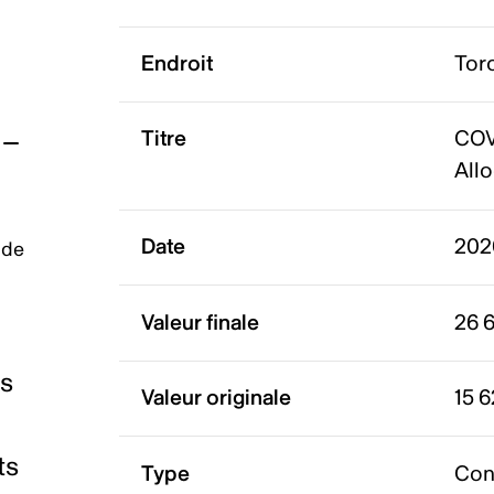
Endroit
Tor
Titre
COV
Allo
Date
202
 de
Valeur finale
26 
es
Valeur originale
15 6
ts
Type
Con