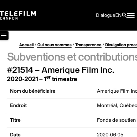
Dialogue
EN
Accueil
/
Qui nous sommes
/
Transparence
/
Divulgation proa
Subventions et contribution
#21514 – Amerique Film Inc.
er
2020-2021 – 1
trimestre
Nom du bénéficiaire
Amerique Film Inc
Endroit
Montréal, Québe
Titre
Fonds de soutien 
Date
2020-06-05