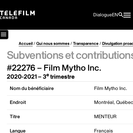
Dialogue
EN
Accueil
/
Qui nous sommes
/
Transparence
/
Divulgation proa
Subventions et contribution
#22276 – Film Mytho Inc.
e
2020-2021 – 3
trimestre
Nom du bénéficiaire
Film Mytho Inc.
Endroit
Montréal, Québe
Titre
MENTEUR
Langue
Français