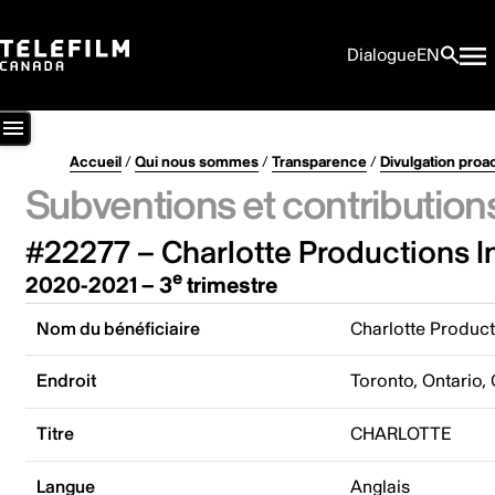
Dialogue
EN
Accueil
/
Qui nous sommes
/
Transparence
/
Divulgation proa
Subventions et contribution
#22277 – Charlotte Productions I
e
2020-2021 – 3
trimestre
Nom du bénéficiaire
Charlotte Product
Endroit
Toronto, Ontario,
Titre
CHARLOTTE
Langue
Anglais