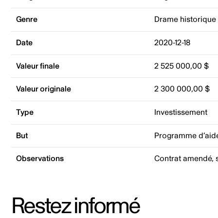
Genre
Drame historique
Date
2020-12-18
Valeur finale
2 525 000,00 $
Valeur originale
2 300 000,00 $
Type
Investissement
But
Programme d’aide
Observations
Contrat amendé, s
Restez informé
Adresse courriel