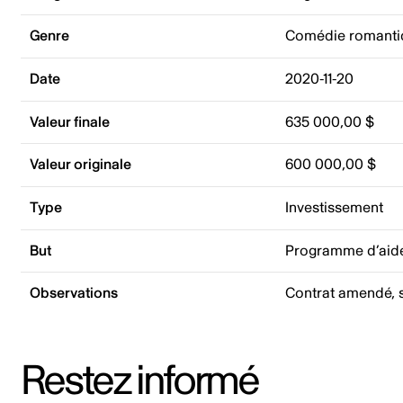
Genre
Comédie romanti
Date
2020-11-20
Valeur finale
635 000,00 $
Valeur originale
600 000,00 $
Type
Investissement
But
Programme d’aide
Observations
Contrat amendé, s
Restez informé
Adresse courriel