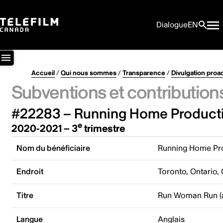
Dialogue
EN
Accueil
/
Qui nous sommes
/
Transparence
/
Divulgation proa
Subventions et contribution
#22283 – Running Home Producti
e
2020-2021 – 3
trimestre
Nom du bénéficiaire
Running Home Pro
Endroit
Toronto, Ontario,
Titre
Run Woman Run (
Langue
Anglais