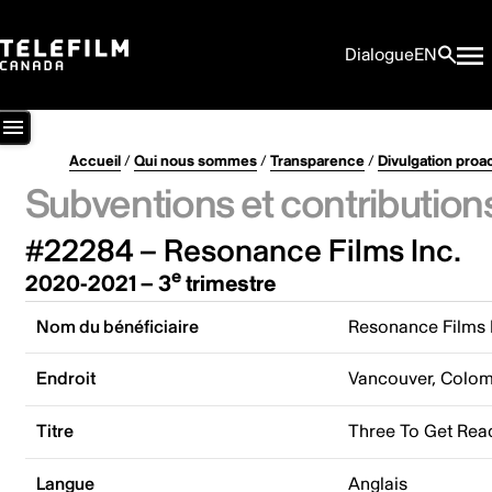
Dialogue
EN
Accueil
/
Qui nous sommes
/
Transparence
/
Divulgation proa
Subventions et contribution
#22284 – Resonance Films Inc.
e
2020-2021 – 3
trimestre
Nom du bénéficiaire
Resonance Films 
Endroit
Vancouver, Colom
Titre
Three To Get Rea
Langue
Anglais