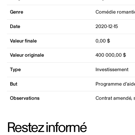
Genre
Comédie romanti
Date
2020-12-15
Valeur finale
0,00 $
Valeur originale
400 000,00 $
Type
Investissement
But
Programme d’aide
Observations
Contrat amendé, s
Restez informé
Adresse courriel