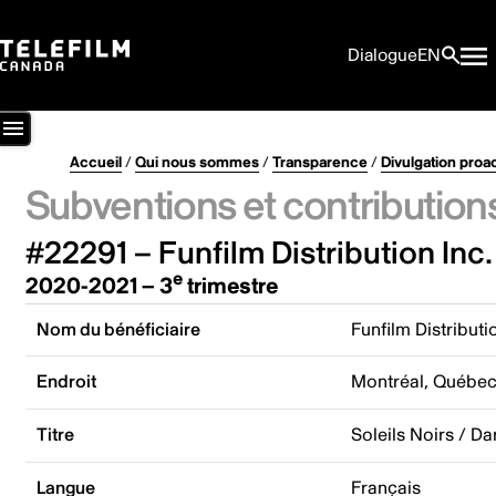
Dialogue
EN
Accueil
/
Qui nous sommes
/
Transparence
/
Divulgation proa
Subventions et contribution
#22291 – Funfilm Distribution Inc.
e
2020-2021 – 3
trimestre
Nom du bénéficiaire
Funfilm Distributi
Endroit
Montréal, Québe
Titre
Soleils Noirs / Da
Langue
Français