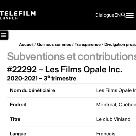
Dialogue
EN
Accueil
/
Qui nous sommes
/
Transparence
/
Divulgation proa
Subventions et contribution
#22292 – Les Films Opale Inc.
e
2020-2021 – 3
trimestre
Nom du bénéficiaire
Les Films Opale I
Endroit
Montréal, Québe
Titre
Le club Vinland
Langue
Français