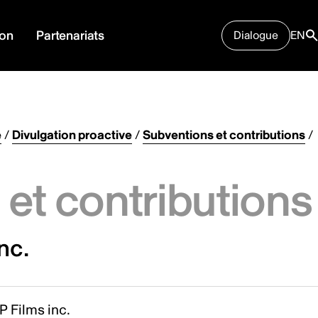
ion
Partenariats
Dialogue
EN
e
/
Divulgation proactive
/
Subventions et contributions
/
et contributions
nc.
 Films inc.