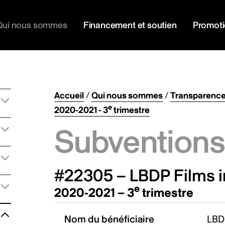
Qui nous sommes
Financement et soutien
Promot
Accueil
/
Qui nous sommes
/
Transparenc
e
2020-2021 - 3
trimestre
Subventions 
#22305 – LBDP Films i
e
2020-2021 – 3
trimestre
Nom du bénéficiaire
LBDP