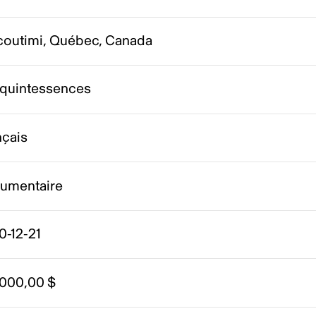
coutimi, Québec, Canada
 quintessences
nçais
umentaire
0-12-21
 000,00 $