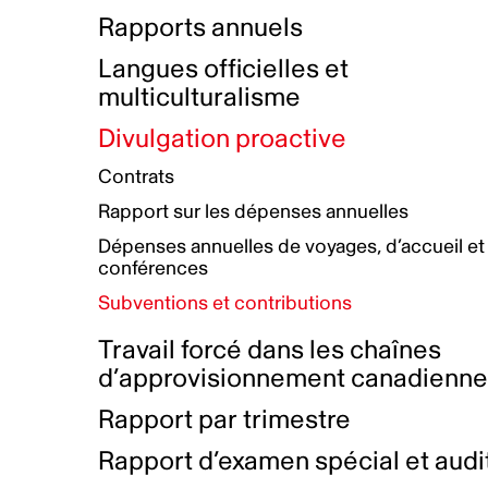
Bottin de projets financés
Rémunération et avantages
Rapports annuels
Initiatives autochtones
Prix et certifications
Langues officielles et
Plan de réconciliation autochtone
Principes directeurs sur le
multiculturalisme
harcèlement
Nos valeurs d’entreprise
Groupe de travail autochtone
Divulgation proactive
Plan d’action pour la parité
Contrats
Plan d'équité, de diversité,
Rapport sur les dépenses annuelles
d'inclusion et d'accessibilité
Dépenses annuelles de voyages, d’accueil et
Boîte à outils pour le récit authentique
Plan d'accessibilité
conférences
Collecte de données et l’auto-identification
Subventions et contributions
Travail forcé dans les chaînes
d’approvisionnement canadienn
Rapport par trimestre
Rapport d’examen spécial et audi