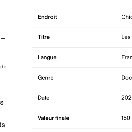
Endroit
Chi
Titre
Les
Langue
Fra
 de
Genre
Doc
Date
202
es
Valeur finale
150
ts