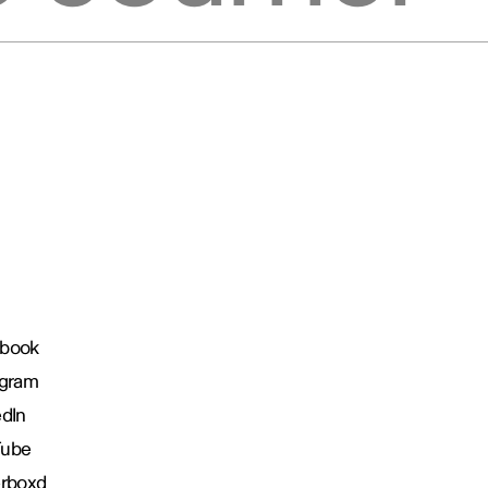
book
agram
edIn
Tube
erboxd