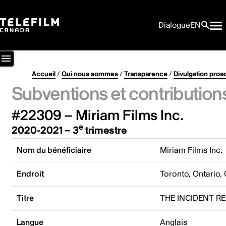
Dialogue
EN
Accueil
/
Qui nous sommes
/
Transparence
/
Divulgation proa
Subventions et contribution
#22309 – Miriam Films Inc.
e
2020-2021 – 3
trimestre
Nom du bénéficiaire
Miriam Films Inc.
Endroit
Toronto, Ontario,
Titre
THE INCIDENT R
Langue
Anglais