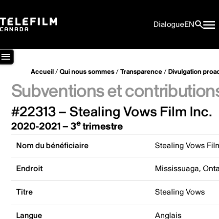
Dialogue
EN
Accueil
/
Qui nous sommes
/
Transparence
/
Divulgation proa
Subventions et contribution
#22313 – Stealing Vows Film Inc.
e
2020-2021 – 3
trimestre
Nom du bénéficiaire
Stealing Vows Fil
Endroit
Mississuaga, Ont
Titre
Stealing Vows
Langue
Anglais