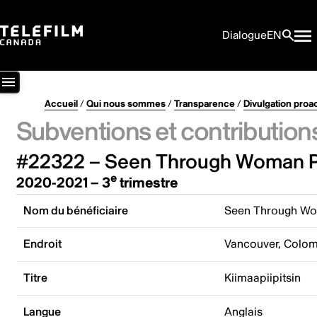
Dialogue
EN
Accueil
/
Qui nous sommes
/
Transparence
/
Divulgation proa
Subventions et contribution
#22322 – Seen Through Woman Pr
e
2020-2021 – 3
trimestre
Nom du bénéficiaire
Seen Through Wo
Endroit
Vancouver, Colom
Titre
Kiimaapiipitsin
Langue
Anglais