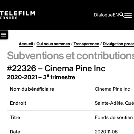
Dialogue
EN
Accueil
/
Qui nous sommes
/
Transparence
/
Divulgation proa
Subventions et contribution
#22326 – Cinema Pine Inc
e
2020-2021 – 3
trimestre
Nom du bénéficiaire
Cinema Pine Inc
Endroit
Sainte-Adèle, Qu
Titre
Fonds de soutien 
Date
2020-11-06