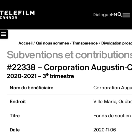
Dialogue
EN
Accueil
/
Qui nous sommes
/
Transparence
/
Divulgation proa
Subventions et contribution
#22338 – Corporation Augustin-Ch
e
2020-2021 – 3
trimestre
Nom du bénéficiaire
Corporation Augus
Endroit
Ville-Marie, Québ
Titre
Fonds de soutien 
Date
2020-11-06