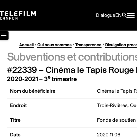
Dialogue
EN
Accueil
/
Qui nous sommes
/
Transparence
/
Divulgation proa
Subventions et contribution
#22339 – Cinéma le Tapis Rouge 
e
2020-2021 – 3
trimestre
Nom du bénéficiaire
Cinéma le Tapis R
Endroit
Trois-Rivières, Q
Titre
Fonds de soutien 
Date
2020-11-06