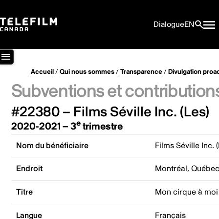
Dialogue
EN
Accueil
/
Qui nous sommes
/
Transparence
/
Divulgation proa
Subventions et contribution
#22380 – Films Séville Inc. (Les)
e
2020-2021 – 3
trimestre
Nom du bénéficiaire
Films Séville Inc. 
Endroit
Montréal, Québe
Titre
Mon cirque à moi
Langue
Français