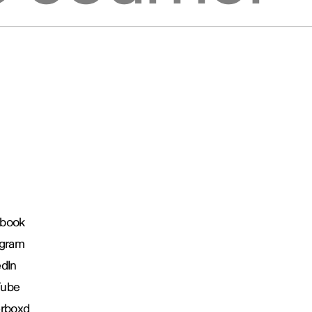
book
agram
edIn
Tube
erboxd