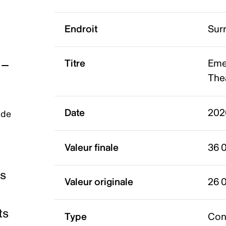
Endroit
Sur
Titre
Eme
The
Date
202
 de
Valeur finale
36 
es
Valeur originale
26 
ts
Type
Con