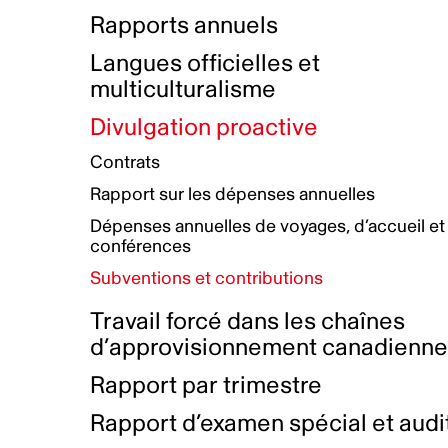
Bottin de projets financés
Rémunération et avantages
Rapports annuels
Initiatives autochtones
Prix et certifications
Langues officielles et
Plan de réconciliation autochtone
Principes directeurs sur le
multiculturalisme
harcèlement
Nos valeurs d’entreprise
Groupe de travail autochtone
Divulgation proactive
Plan d’action pour la parité
Contrats
Plan d'équité, de diversité,
Rapport sur les dépenses annuelles
d'inclusion et d'accessibilité
Dépenses annuelles de voyages, d’accueil et
Boîte à outils pour le récit authentique
Plan d'accessibilité
conférences
Collecte de données et l’auto-identification
Subventions et contributions
Travail forcé dans les chaînes
d’approvisionnement canadienn
Rapport par trimestre
Rapport d’examen spécial et audi