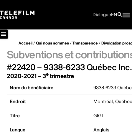
Dialogue
EN
Accueil
/
Qui nous sommes
/
Transparence
/
Divulgation proa
Subventions et contribution
#22420 – 9338-6233 Québec Inc.
e
2020-2021 – 3
trimestre
Nom du bénéficiaire
9338-6233 Québec
Endroit
Montréal, Québe
Titre
GIGI
Langue
Anglais