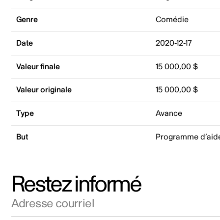
Genre
Comédie
Date
2020-12-17
Valeur finale
15 000,00 $
Valeur originale
15 000,00 $
Type
Avance
But
Programme d’aid
Restez informé
Adresse courriel