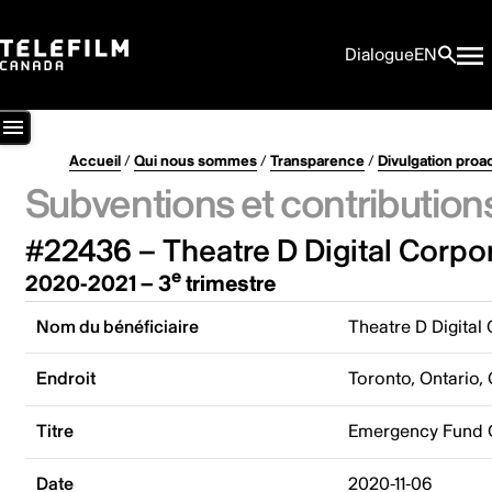
Dialogue
EN
Accueil
/
Qui nous sommes
/
Transparence
/
Divulgation proa
Subventions et contribution
#22436 – Theatre D Digital Corpo
e
2020-2021 – 3
trimestre
Nom du bénéficiaire
Theatre D Digital
Endroit
Toronto, Ontario,
Titre
Emergency Fund CO
Date
2020-11-06