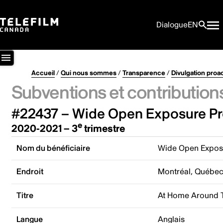
Dialogue
EN
Accueil
/
Qui nous sommes
/
Transparence
/
Divulgation proa
Subventions et contribution
#22437 – Wide Open Exposure Pr
e
2020-2021 – 3
trimestre
Nom du bénéficiaire
Wide Open Exposu
Endroit
Montréal, Québe
Titre
At Home Around 
Langue
Anglais