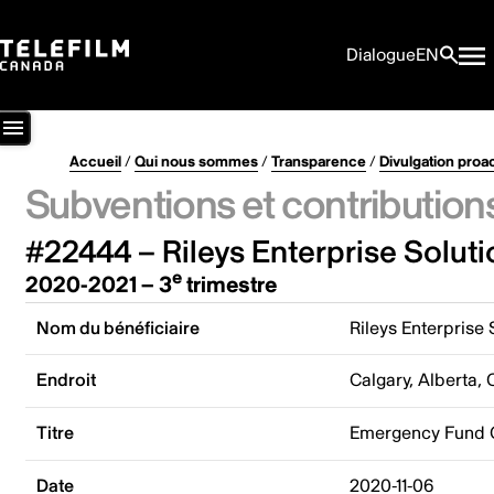
Dialogue
EN
Accueil
/
Qui nous sommes
/
Transparence
/
Divulgation proa
Subventions et contribution
#22444 – Rileys Enterprise Soluti
e
2020-2021 – 3
trimestre
Nom du bénéficiaire
Rileys Enterprise 
Endroit
Calgary, Alberta,
Titre
Emergency Fund CO
Date
2020-11-06