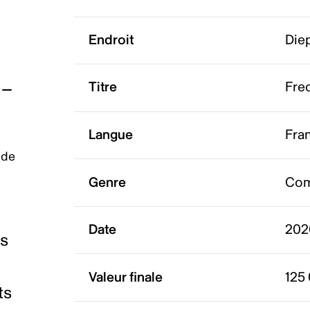
Endroit
Die
Titre
Fre
Langue
Fra
 de
Genre
Com
Date
202
es
Valeur finale
125
ts