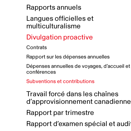
Bottin de projets financés
Rémunération et avantages
Rapports annuels
Initiatives autochtones
Prix et certifications
Langues officielles et
Plan de réconciliation autochtone
Principes directeurs sur le
multiculturalisme
harcèlement
Nos valeurs d’entreprise
Groupe de travail autochtone
Divulgation proactive
Plan d’action pour la parité
Contrats
Plan d'équité, de diversité,
Rapport sur les dépenses annuelles
d'inclusion et d'accessibilité
Dépenses annuelles de voyages, d’accueil et
Boîte à outils pour le récit authentique
Plan d'accessibilité
conférences
Collecte de données et l’auto-identification
Subventions et contributions
Travail forcé dans les chaînes
d’approvisionnement canadienn
Rapport par trimestre
Rapport d’examen spécial et audi