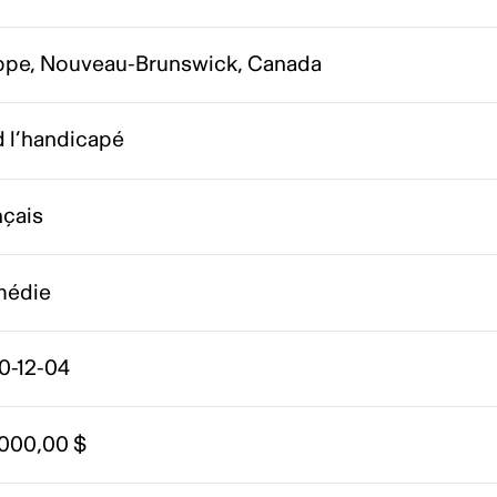
ppe, Nouveau-Brunswick, Canada
d l’handicapé
nçais
édie
0-12-04
 000,00 $