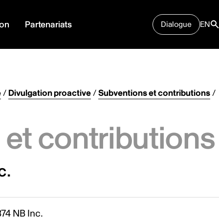
ion
Partenariats
Dialogue
EN
e
/
Divulgation proactive
/
Subventions et contributions
/
et contributions
c.
74 NB Inc.