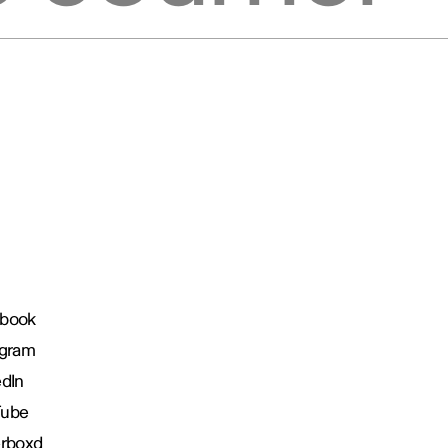
book
agram
edIn
Tube
erboxd