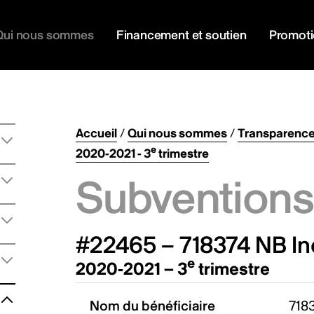
Qui nous sommes
Financement et soutien
Promot
Accueil
/
Qui nous sommes
/
Transparenc
e
2020-2021 - 3
trimestre
Subventions 
#22465 – 718374 NB In
e
2020-2021 – 3
trimestre
Nom du bénéficiaire
7183