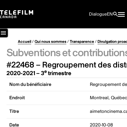
Dialogue
EN
Accueil
/
Qui nous sommes
/
Transparence
/
Divulgation proa
Subventions et contribution
#22468 – Regroupement des distr
e
2020-2021 – 3
trimestre
Nom du bénéficiaire
Regroupement des
Endroit
Montreal, Québe
Titre
aimetoncinema.c
Date
2020-10-08