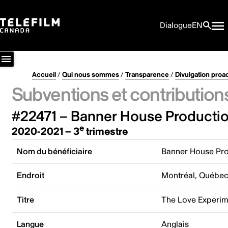
Dialogue
EN
Accueil
/
Qui nous sommes
/
Transparence
/
Divulgation proa
Subventions et contribution
#22471 – Banner House Productio
e
2020-2021 – 3
trimestre
Nom du bénéficiaire
Banner House Pro
Endroit
Montréal, Québe
Titre
The Love Experim
Langue
Anglais