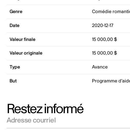
Genre
Comédie romanti
Date
2020-12-17
Valeur finale
15 000,00 $
Valeur originale
15 000,00 $
Type
Avance
But
Programme d’aid
Restez informé
Adresse courriel