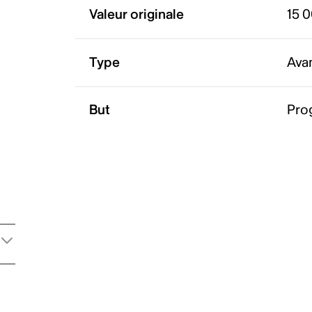
Valeur originale
15 
Type
Ava
But
Pro