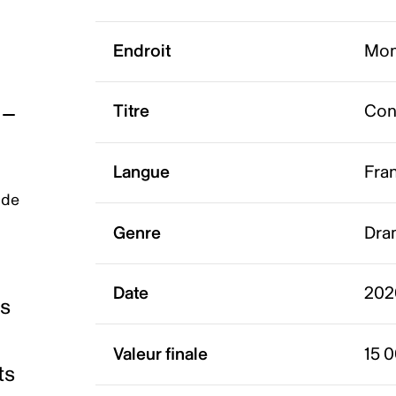
Endroit
Mon
Titre
Con
Langue
Fra
 de
Genre
Dra
Date
202
es
Valeur finale
15 
ts