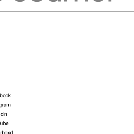
book
agram
edIn
Tube
erboxd