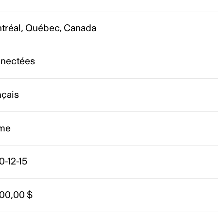
tréal, Québec, Canada
nectées
nçais
me
0-12-15
000,00 $