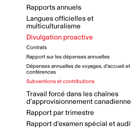
Bottin de projets financés
Rémunération et avantages
Rapports annuels
Initiatives autochtones
Prix et certifications
Langues officielles et
Plan de réconciliation autochtone
Principes directeurs sur le
multiculturalisme
harcèlement
Nos valeurs d’entreprise
Groupe de travail autochtone
Divulgation proactive
Plan d’action pour la parité
Contrats
Plan d'équité, de diversité,
Rapport sur les dépenses annuelles
d'inclusion et d'accessibilité
Dépenses annuelles de voyages, d’accueil et
Boîte à outils pour le récit authentique
Plan d'accessibilité
conférences
Collecte de données et l’auto-identification
Subventions et contributions
Travail forcé dans les chaînes
d’approvisionnement canadienn
Rapport par trimestre
Rapport d’examen spécial et audi