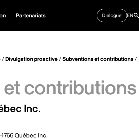
ion
Partenariats
Dialogue
EN
e
/
Divulgation proactive
/
Subventions et contributions
/
et contributions
ébec Inc.
-1766 Québec Inc.