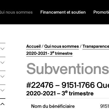
Qui nous sommes
Financement et soutien
Promot
Accueil
/
Qui nous sommes
/
Transparenc
e
2020-2021 - 3
trimestre
Subventions 
#22476 – 9151-1766 Qu
e
2020-2021 – 3
trimestre
Nom du bénéficiaire
9151