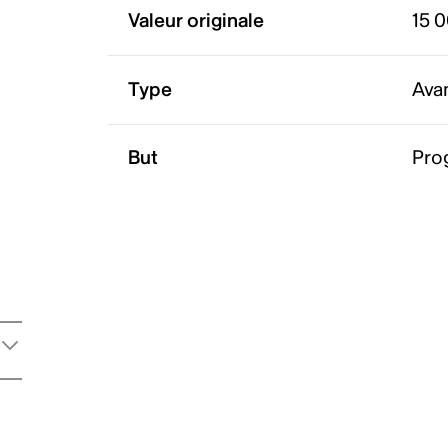
Valeur originale
15 
Type
Ava
But
Pro