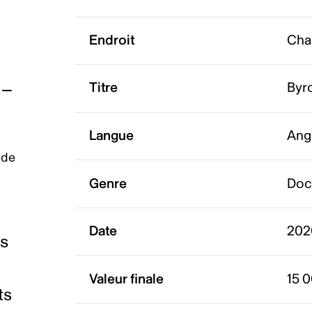
Endroit
Char
Titre
Byr
Langue
Ang
 de
Genre
Doc
Date
202
es
Valeur finale
15 
ts