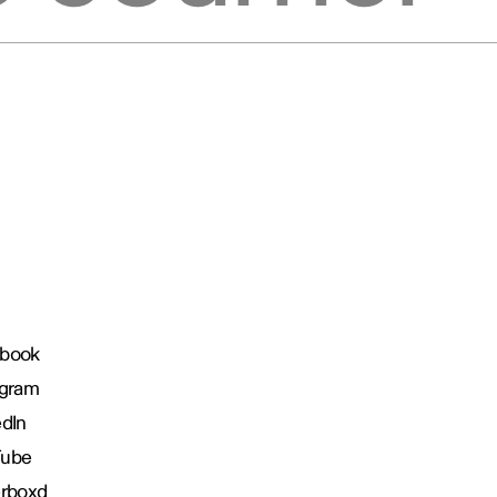
book
agram
edIn
Tube
erboxd