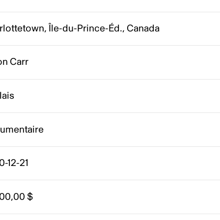
lottetown, Île-du-Prince-Éd., Canada
on Carr
lais
umentaire
0-12-21
000,00 $