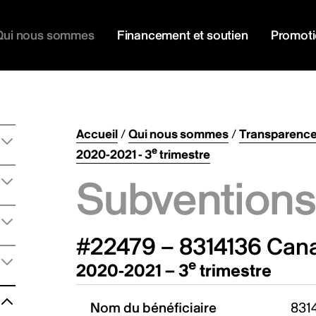
Qui nous sommes
Financement et soutien
Promot
Accueil
/
Qui nous sommes
/
Transparenc
e
2020-2021 - 3
trimestre
Subventions 
#22479 – 8314136 Cana
e
2020-2021 – 3
trimestre
Nom du bénéficiaire
831