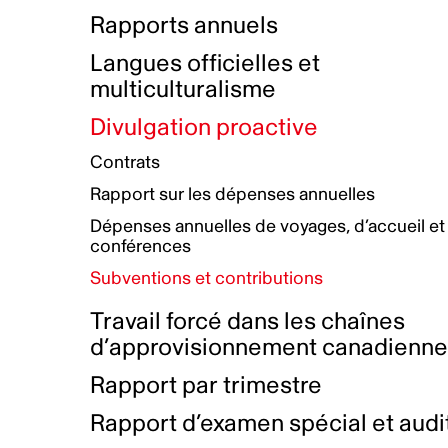
Bottin de projets financés
Rémunération et avantages
Rapports annuels
Initiatives autochtones
Prix et certifications
Langues officielles et
Plan de réconciliation autochtone
Principes directeurs sur le
multiculturalisme
harcèlement
Nos valeurs d’entreprise
Groupe de travail autochtone
Divulgation proactive
Plan d’action pour la parité
Contrats
Plan d'équité, de diversité,
Rapport sur les dépenses annuelles
d'inclusion et d'accessibilité
Dépenses annuelles de voyages, d’accueil et
Boîte à outils pour le récit authentique
Plan d'accessibilité
conférences
Collecte de données et l’auto-identification
Subventions et contributions
Travail forcé dans les chaînes
d’approvisionnement canadienn
Rapport par trimestre
Rapport d’examen spécial et audi