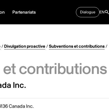
ion
Partenariats
Dialogue
EN
e
/
Divulgation proactive
/
Subventions et contributions
/
et contributions
da Inc.
4136 Canada Inc.